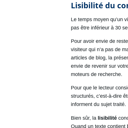
Lisibilité du c
Le temps moyen qu’un visi
pas être inférieur à 30 s
Pour avoir envie de rester
visiteur qui n’a pas de m
articles de blog, la prés
envie de revenir sur votr
moteurs de recherche.
Pour que le lecteur cons
structurés, c’est-à-dire 
informent du sujet traité.
Bien sûr, la
lisibilité
conc
Quand un texte contient b