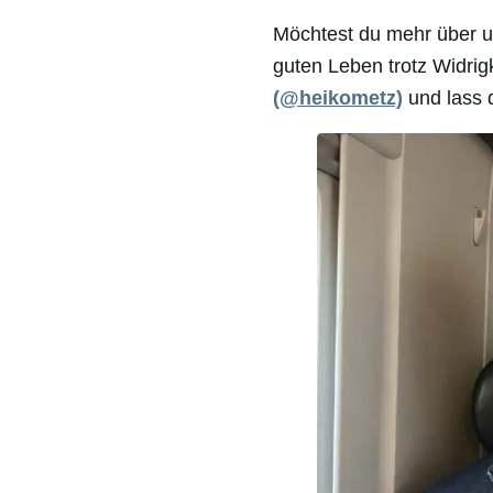
Möchtest du mehr über u
guten Leben trotz Widri
(@heikometz)
und lass d