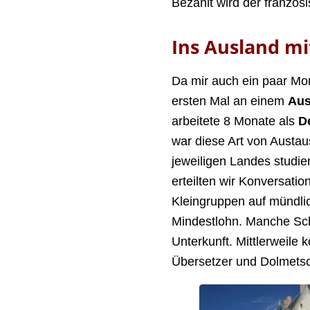
Bezahlt wird der französ
Ins Ausland m
Da mir auch ein paar Mon
ersten Mal an einem
Aus
arbeitete 8 Monate als
D
war diese Art von Austau
jeweiligen Landes studie
erteilten wir Konversati
Kleingruppen auf mündlic
Mindestlohn. Manche Schu
Unterkunft. Mittlerweil
Übersetzer und Dolmets