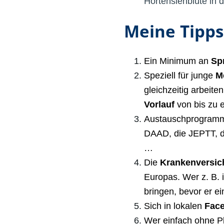
Hortensienblüte in 
Meine Tipps
Ein Minimum an
Sp
Speziell für junge
M
gleichzeitig arbeite
Vorlauf
von bis zu 
Austauschprogramme
DAAD, die JEPTT, d
…
Die
Krankenversic
Europas. Wer z. B. 
bringen, bevor er ei
Sich in lokalen
Fac
Wer einfach ohne P