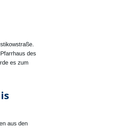
istikowstraße.
 Pfarrhaus des
urde es zum
is
en aus den