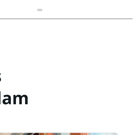
s
sdam