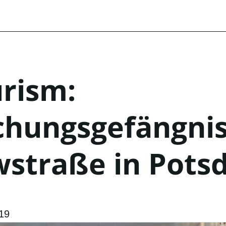
rism:
chungsgefängni
wstraße in Pot
019