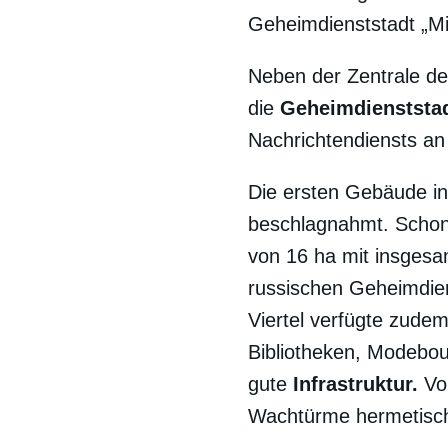
Geheimdienststadt „Mil
Neben der Zentrale de
die
Geheimdienststadt
Nachrichtendiensts a
Die ersten Gebäude i
beschlagnahmt. Schon 
von 16 ha mit insges
russischen Geheimdien
Viertel verfügte zude
Bibliotheken, Modebou
gute
Infrastruktur.
Vom
Wachtürme hermetisch