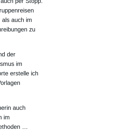
auch per Stopp.
Gruppenreisen
 als auch im
hreibungen zu
nd der
ismus im
e erstelle ich
Vorlagen
nerin auch
h im
methoden …