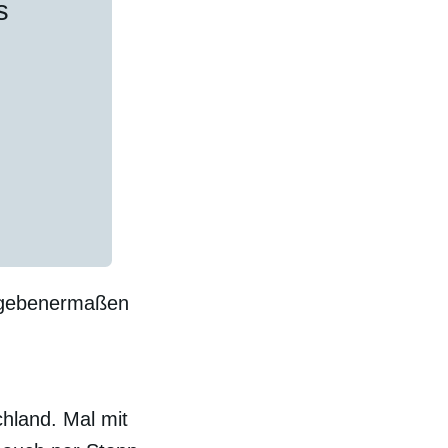
s
gegebenermaßen
chland. Mal mit