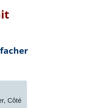
it
nfacher
er, Côté