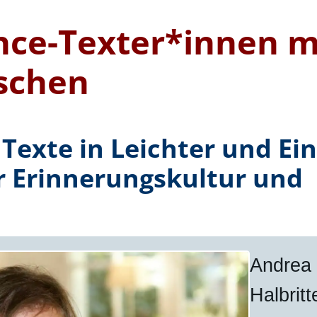
nce-Texter*innen m
ischen
 Texte in Leichter und Ei
r Erinnerungskultur und
Andrea
Halbritt