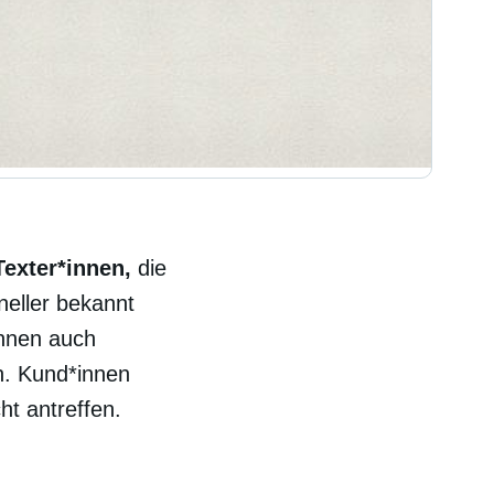
Texter*innen,
die
neller bekannt
nen auch
n. Kund*innen
ht antreffen.