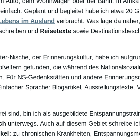
m Auto, dem Wohnwagen oder der Bahn. In Afrika 
 einfach. Geplant und begleitet habe ich etwa 20 
Lebens im Ausland
verbracht. Was läge da näher,
 schreiben und
Reisetexte
sowie Destinationsbesc
er-Nische, der Erinnerungskultur, habe ich aufgru
ßeltern gefunden, die während des Nationalsozial
n. Für NS-Gedenkstätten und andere Erinnerungsort
Einfacher Sprache: Blogartikel, Ausstellungstexte, 
rei sind, bin ich als ausgebildete Entspannungstrai
ch
unterwegs. Auch auf diesem Gebiet schreibe ic
kel:
zu chronischen Krankheiten, Entspannungs