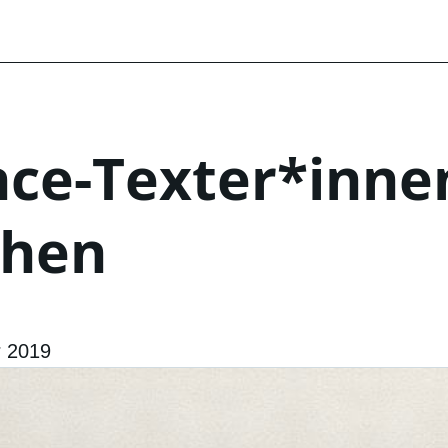
nce-Texter*inne
chen
r 2019