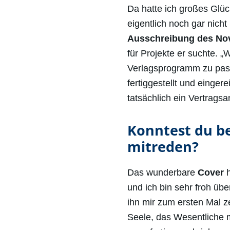
Da hatte ich großes Glück
eigentlich noch gar nicht
Ausschreibung des Nov
für Projekte er suchte. 
Verlagsprogramm zu pass
fertiggestellt und einger
tatsächlich ein Vertragsa
Konntest du be
mitreden?
Das wunderbare
Cover
h
und ich bin sehr froh übe
ihn mir zum ersten Mal z
Seele, das Wesentliche 