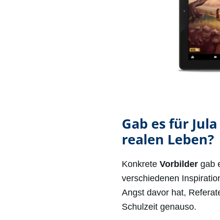
Gab es für Jul
realen Leben?
Konkrete
Vorbilder
gab e
verschiedenen Inspiration
Angst davor hat, Referat
Schulzeit genauso.