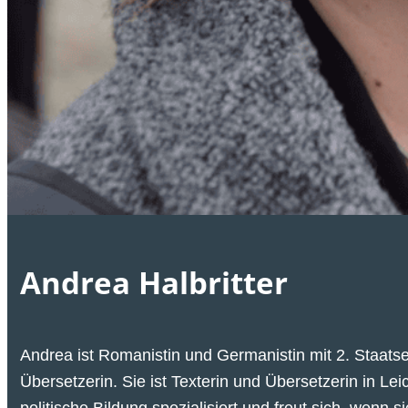
Andrea Halbritter
Andrea ist Romanistin und Germanistin mit
2. Staat
Übersetzerin. Sie ist Texterin und Übersetzerin in 
politische Bildung spezialisiert und freut sich, wenn s