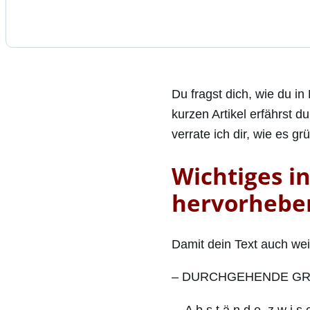
Du fragst dich, wie du in
kurzen Artikel erfährst 
verrate ich dir, wie es gr
Wichtiges i
hervorheben
Damit dein Text auch weit
– DURCHGEHENDE G
– A b s t ä n d e z w i s 