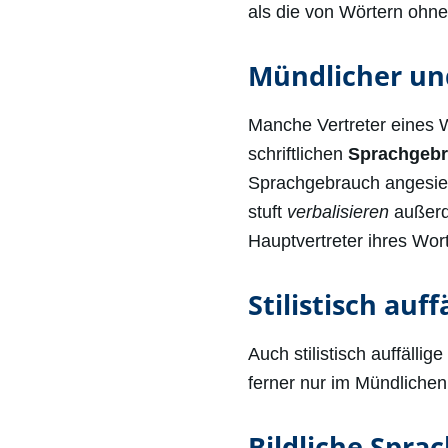
als die von Wörtern ohne
Mündlicher und
Manche Vertreter eines 
schriftlichen
Sprachgeb
Sprachgebrauch angesie
stuft
verbalisieren
außerde
Hauptvertreter ihres Wort
Stilistisch auf
Auch stilistisch auffälli
ferner nur im Mündlichen
Bildliche Spra