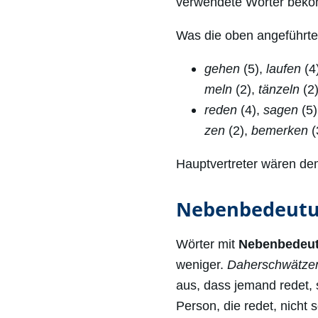
verwendete Wörter bekom
Was die oben angeführten 
gehen
(5),
laufen
(4
meln
(2),
tänzeln
(2
reden
(4),
sagen
(5)
zen
(2),
bemerken
(
Hauptvertreter wären d
Nebenbedeut
Wörter mit
Nebenbedeu
weniger.
Daherschwätze
aus, dass jemand redet, 
Person, die redet, nicht