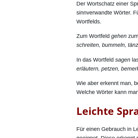
Der Wortschatz einer Spr
sinnverwandte Wörter. Fü
Wortfelds.
Zum Wortfeld
gehen
zum 
schreiten, bummeln, tän
In das Wortfeld
sagen
la
erläutern, petzen, beme
Wie aber erkennt man, be
Welche Wörter kann man
Leichte Spr
Für einen Gebrauch in L
geeignet. Diese erkennt