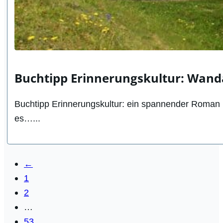
Buchtipp Erinnerungskultur: Wanda
Buchtipp Erinnerungskultur: ein spannender Roman ü
es…...
←
1
2
…
53