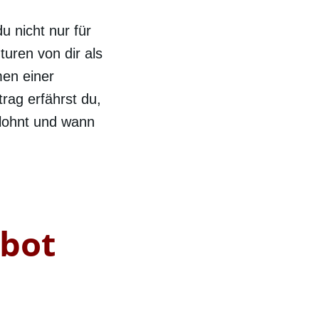
u nicht nur für
uren von dir als
men einer
rag erfährst du,
 lohnt und wann
ebot