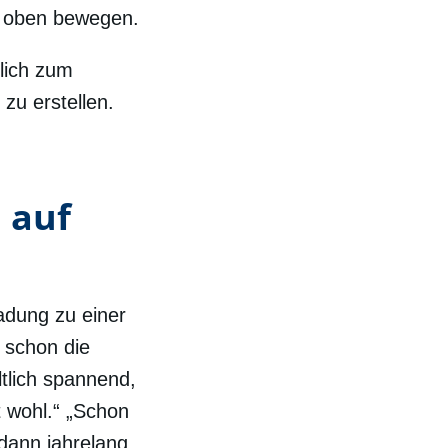
h oben bewegen.
rlich zum
zu erstellen.
 auf
ladung zu einer
t schon die
ltlich spannend,
t wohl.“ „Schon
 dann jahrelang