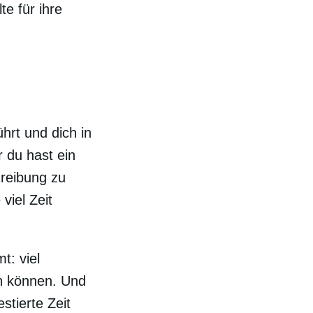
te für ihre
ührt und dich in
 du hast ein
hreibung zu
viel Zeit
t: viel
en können. Und
stierte Zeit