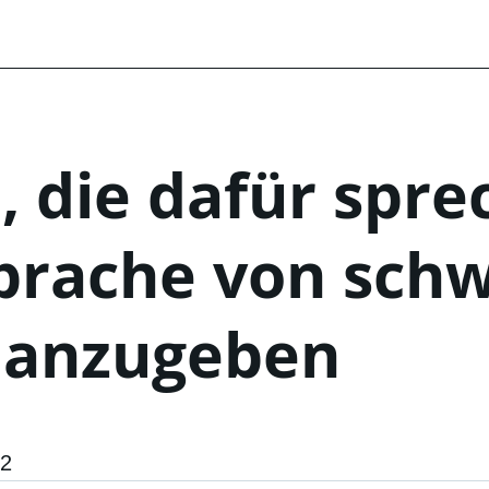
, die dafür spre
prache von sch
 anzugeben
22