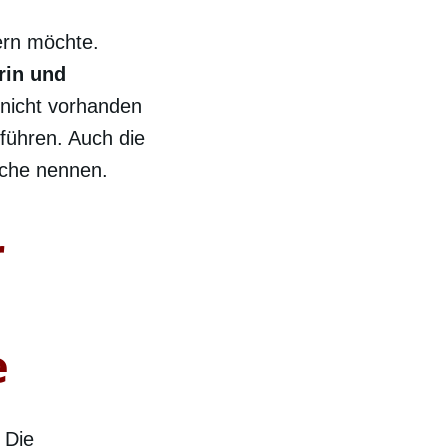
tern möchte.
rin und
 nicht vorhanden
uführen. Auch die
ache nennen.
r
e
Die