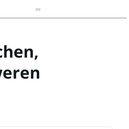
chen,
weren