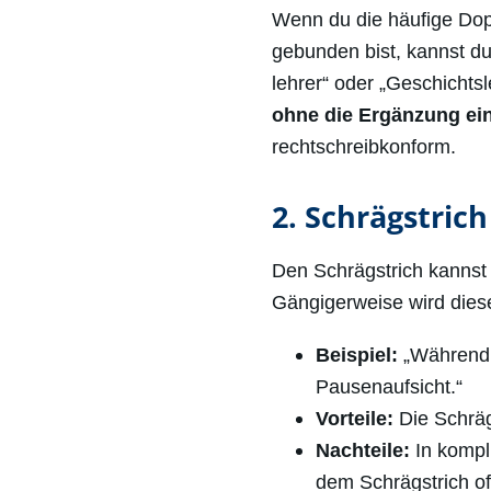
Wenn du die häufige Dop
gebunden bist, kannst d
lehrer“ oder „Geschichtsl
ohne die Ergänzung ei
rechtschreibkonform.
2. Schrägstrich
Den Schrägstrich kannst 
Gängigerweise wird dies
Beispiel:
„Während d
Pausenaufsicht.“
Vorteile:
Die Schräg
Nachteile:
In kompli
dem Schrägstrich of