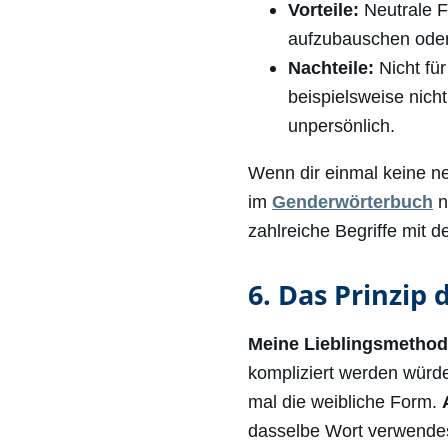
Vorteile:
Neutrale F
aufzubauschen oder
Nachteile:
Nicht für
beispielsweise nich
unpersönlich.
Wenn dir einmal keine neu
im
Genderwörterbuch
n
zahlreiche Begriffe mit 
6. Das Prinzip 
Meine Lieblingsmetho
kompliziert werden würde,
mal die weibliche Form.
dasselbe Wort verwendes