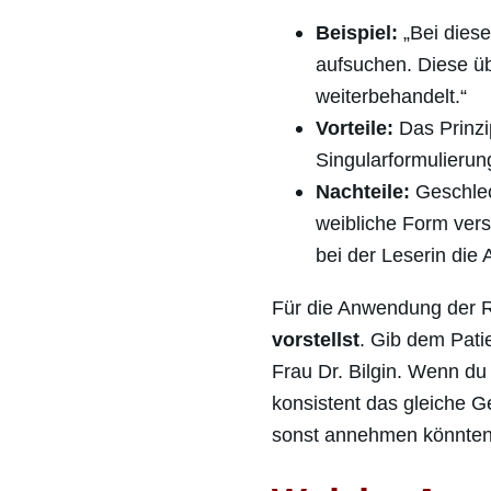
Beispiel:
„Bei diese
aufsuchen. Diese üb
weiterbehandelt.“
Vorteile:
Das Prinzip
Singularformulierun
Nachteile:
Geschlec
weibliche Form vers
bei der Leserin die
Für die Anwendung der Rol
vorstellst
. Gib dem Pati
Frau Dr. Bilgin. Wenn d
konsistent das gleiche 
sonst annehmen könnten, 