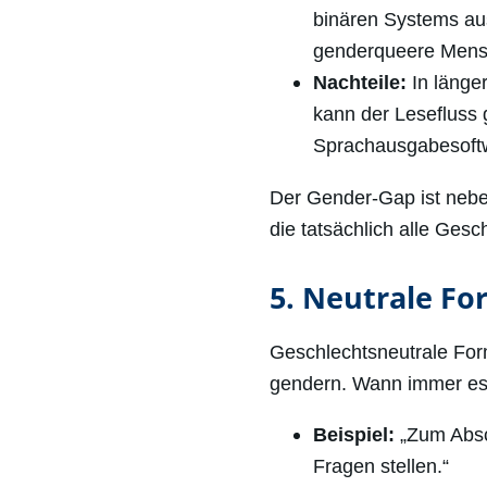
binären Systems aus
genderqueere Mens
Nachteile:
In länger
kann der Lesefluss 
Sprachausgabesoftw
Der Gender-Gap ist nebe
die tatsächlich alle Gesc
5. Neutrale F
Geschlechtsneutrale Form
gendern. Wann immer es m
Beispiel:
„Zum Absc
Fragen stellen.“